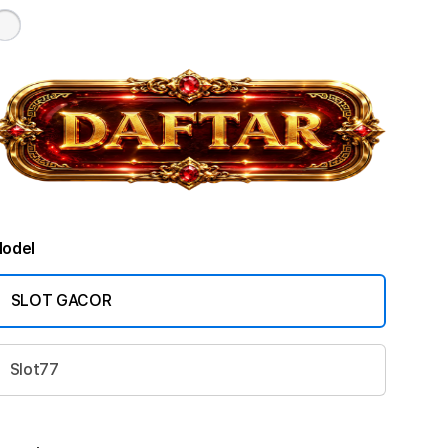
odel
SLOT GACOR
Slot77