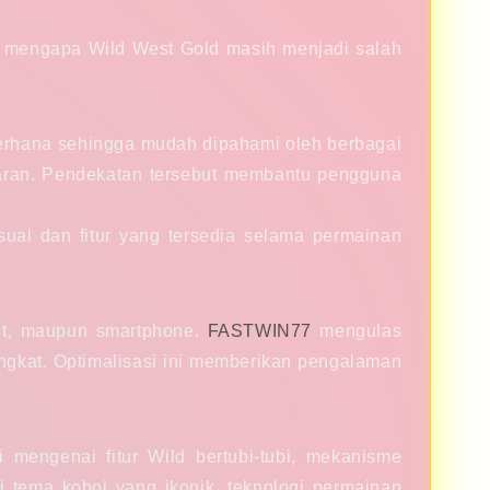
asan mengapa Wild West Gold masih menjadi salah
rhana sehingga mudah dipahami oleh berbagai
putaran. Pendekatan tersebut membantu pengguna
ual dan fitur yang tersedia selama permainan
let, maupun smartphone.
FASTWIN77
mengulas
angkat. Optimalisasi ini memberikan pengalaman
engenai fitur Wild bertubi-tubi, mekanisme
 tema koboi yang ikonik, teknologi permainan