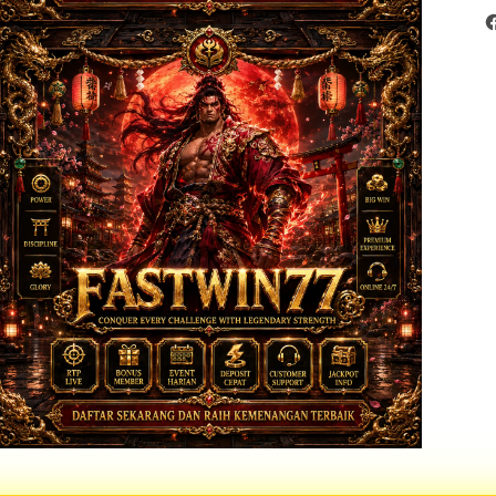
Open
media
7
in
modal
Open
media
9