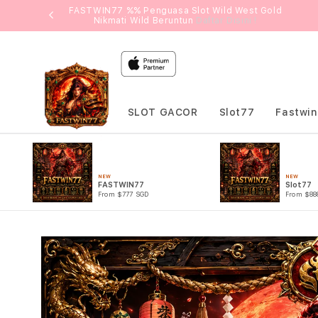
p Yang
FASTWIN77 %% Penguasa Slot Wild West Gold
Nikmati Wild Beruntun
Daftar Disini !
FASTWIN77
SLOT GACOR
Slot77
Fastwin
NEW
NEW
FASTWIN77
Slot77
From $777 SGD
From $88
Skip to
product
information