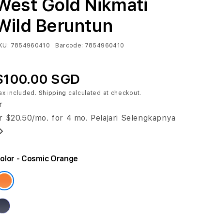
West Gold Nikmati
Wild Beruntun
KU:
7854960410
Barcode:
7854960410
$100.00 SGD
ax included.
Shipping
calculated at checkout.
r
or
$20.50
/mo. for 4 mo.
Pelajari Selengkapnya
olor
- Cosmic Orange