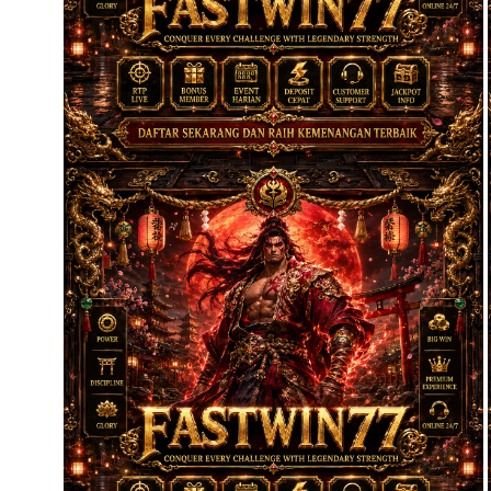
Open
media
2
in
modal