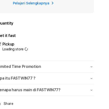
Pelajari Selengkapnya
Care
uantity
et it fast
Pickup
Loading store
imited Time Promotion
pa itu FASTWIN77 ?
enapa harus main di FASTWIN77?
Share