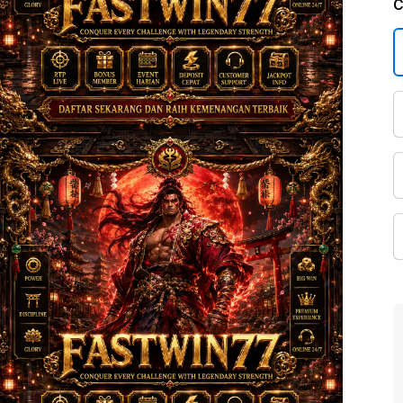
C
Open
media
3
in
modal