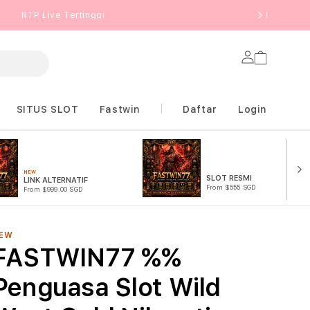
RTP Live Tertinggi
Hadiah Be
Log
Cart
in
SITUS SLOT
Fastwin
Daftar
Login
NEW
SLOT RESMI
LINK ALTERNATIF
From $555 SGD
From $999.00 SGD
EW
FASTWIN77 %%
Penguasa Slot Wild