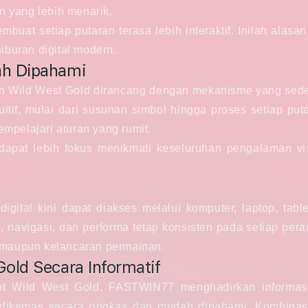
 yang lebih menarik.
embuat setiap putaran terasa lebih interaktif. Inilah al
iburan digital modern.
h Dipahami
 Wild West Gold dirancang dengan mekanisme yang sede
tuitif, mulai dari susunan simbol hingga proses setiap 
pelajari aturan yang rumit.
dapat lebih fokus menikmati keseluruhan pengalaman vis
t
gital kini dapat diakses melalui komputer, laptop, tab
n, navigasi, dan performa tetap konsisten pada setiap per
 maupun kelancaran permainan.
ld Secara Informatif
 Wild West Gold, FASTWIN77 menghadirkan informasi m
g dikemas secara ringkas dan mudah dipahami. Kombinasi