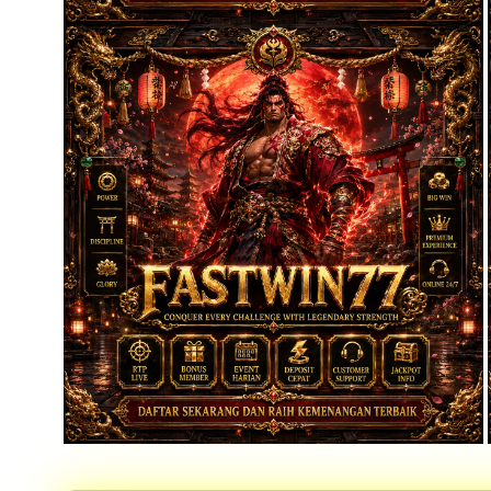
Open
media
6
in
modal
Open
media
8